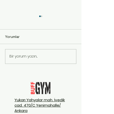
Yorumlar
Sporun Faydaları
Bir yorum yazın...
Sağlıklı Besle
Vücuda Etkisi
Yukarı Yahyalar mah. İvedik
cad. 470/C Yenimahalle/
Ankara