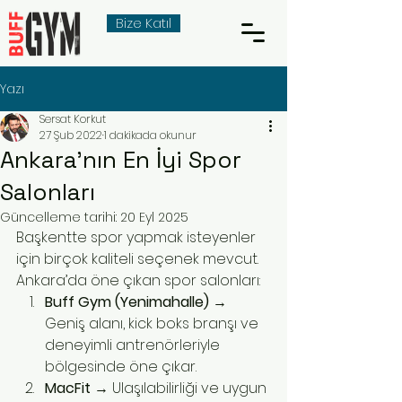
Bize Katıl
Yazı
Sersat Korkut
27 Şub 2022
1 dakikada okunur
Ankara’nın En İyi Spor
Salonları
Güncelleme tarihi:
20 Eyl 2025
Başkentte spor yapmak isteyenler 
için birçok kaliteli seçenek mevcut. 
Ankara’da öne çıkan spor salonları:
Buff Gym (Yenimahalle)
 → 
Geniş alanı, kick boks branşı ve 
deneyimli antrenörleriyle 
bölgesinde öne çıkar.
MacFit
 → Ulaşılabilirliği ve uygun 