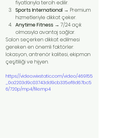
fiyatlarıyla tercih edilir.
Sports International
 → Premium 
hizmetleriyle dikkat çeker.
Anytime Fitness
 → 7/24 açık 
olmasıyla avantaj sağlar.
Salon seçerken dikkat edilmesi 
gereken en önemli faktörler: 
lokasyon, antrenör kalitesi, ekipman 
çeşitliliği ve hijyen.
https://video.wixstatic.com/video/469155
_0a2203d9c03743dd9cb335ef8d67bc5
6/720p/mp4/file.mp4