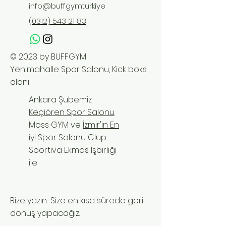
info@buffgymturkiye
(0312) 543 21 83
© 2023 by BUFFGYM
Yenimahalle Spor Salonu, Kick boks
alanı
Ankara Şubemiz
Keçiören Spor Salonu
Moss GYM ve
İzmir'in En
iyi Spor Salonu
Clup
Sportiva Ekmas İşbirliği
ile
Bize yazın... Size en kısa sürede geri
dönüş yapacağız.