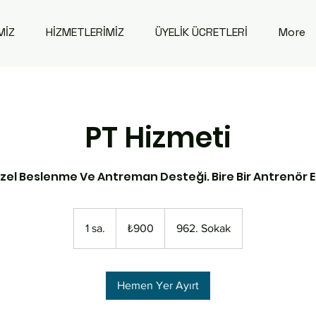
MİZ
HİZMETLERİMİZ
ÜYELİK ÜCRETLERİ
More
PT Hizmeti
Özel Beslenme Ve Antreman Desteği. Bire Bir Antrenör E
₺900
Türk
1 sa.
1
₺900
962. Sokak
lirası
s
a
Hemen Yer Ayırt