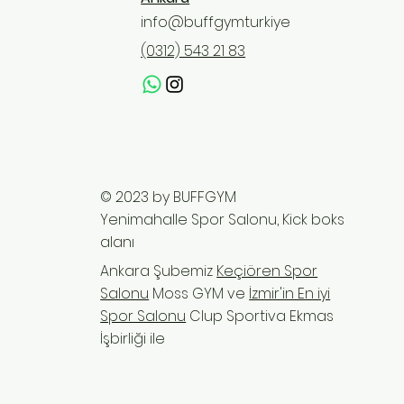
info@buffgymturkiye
(0312) 543 21 83
© 2023 by BUFFGYM
Yenimahalle Spor Salonu, Kick boks
alanı
Ankara Şubemiz
Keçiören Spor
Salonu
Moss GYM ve
İzmir'in En iyi
Spor Salonu
Clup Sportiva Ekmas
İşbirliği ile