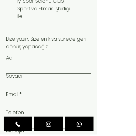
iyi Spor Salonu
Clup
Sportiva Ekmas İşbirliği
ile
Bize yazın... Size en kısa sürede geri
dönüş yapacağız.
Adı
Soyadı
Email
Telefon
Mesajın