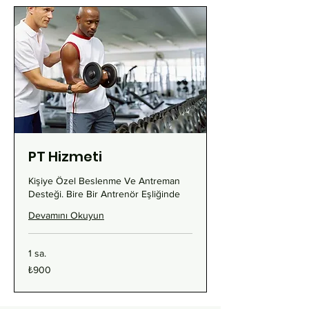
PT Hizmeti
Kişiye Özel Beslenme Ve Antreman
Desteği. Bire Bir Antrenör Eşliğinde
Devamını Okuyun
1 sa.
₺900
₺900
Türk
lirası