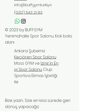
info@buffgymturkiye
(0312) 543 21 83
© 2023 by BUFFGYM
Yenimahalle Spor Salonu, Kick boks
alanı
Ankara Şubemiz
Keçiören Spor Salonu
Moss GYM ve
İzmir'in En
iyi Spor Salonu
Clup
Sportiva Ekmas İşbirliği
ile
Bize yazın... Size en kısa sürede geri
dönüş yapacağız.